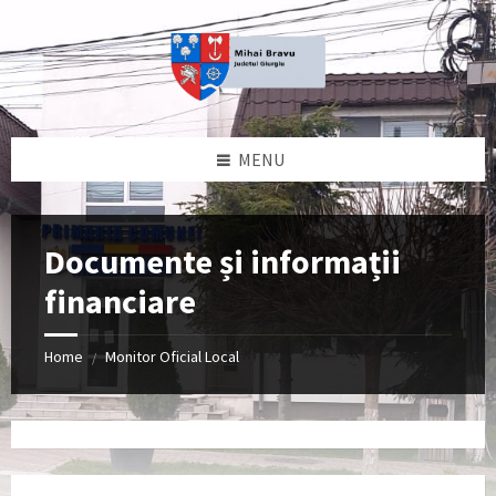
Skip
Skip
Skip
to
to
to
content
left
footer
sidebar
MENU
Documente și informații
financiare
Home
Monitor Oficial Local
/