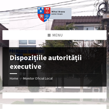
Skip
Skip
Skip
to
to
to
content
left
footer
sidebar
MENU
Dispozițiile autorității
executive
Home
Monitor Oficial Local
/