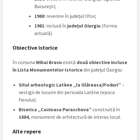
București;
1968
: revenire în județul Ilfov;
1981
: inclusă în
județul Giurgiu
(forma
actuală).
Obiective istorice
În comuna
Mihai Bravu
există
două obiective incluse
în Lista Monumentelor Istorice
din județul Giurgiu:
Situl arheologic Latène „la Olăreasa/Poduri”
–
vestigii de locuire din perioada Latène (epoca
fierului).
Biserica „Cuvioasa Parascheva”
construită în
1884
, monument de arhitectură de interes local.
Alte repere