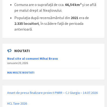
Comuna are o suprafață de cca.
66,54 km²
și se află
pe malul drept al Neajlovului.
Populația după recensământul din
2021
era de
2.335 locuitori
, în scădere față de perioada
anterioară.
NOUTATI
Noul site al comunei Mihai Bravu
ianuarie 20, 2026
MAI MULTE NOUTATI
Anunt de presa finalizare proiect PNRR – CJ Giurgiu – 14.07.2026
HCL Taxe 2026