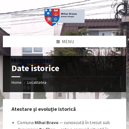
Skip
Skip
Skip
to
to
to
content
left
footer
sidebar
MENU
Date istorice
Home
Localitatea
/
Atestare şi evoluţie istorică
Comuna
Mihai Bravu
— cunoscută în trecut sub