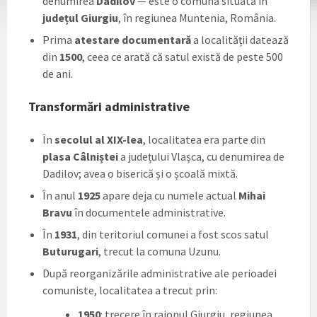
denumirea
Dadilov
— este o comună situată în
județul Giurgiu
, în regiunea Muntenia, România.
Prima
atestare documentară
a localității datează
din
1500
, ceea ce arată că satul există de peste 500
de ani.
Transformări administrative
În
secolul al XIX-lea
, localitatea era parte din
plasa Câlniștei
a județului Vlașca, cu denumirea de
Dadilov; avea o biserică și o școală mixtă.
În anul
1925
apare deja cu numele actual
Mihai
Bravu
în documentele administrative.
În
1931
, din teritoriul comunei a fost scos satul
Buturugari
, trecut la comuna Uzunu.
După reorganizările administrative ale perioadei
comuniste, localitatea a trecut prin:
1950
: trecere în raionul Giurgiu, regiunea