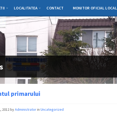
TII
LOCALITATEA
CONTACT
MONITOR OFICIAL LOCAL
s
tul primarului
1, 2012
by
Administrator
in
Uncategorized