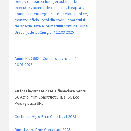
pentru ocuparea funcției publice de
execuție vacante de consilier, treapta I,
compartiment registratură, relații publice,
monitor oficial local din cadrul aparatului
de specialitate al primarului comunei Mihai
Bravu, județul Giurgiu. / 12.09.2025
Anunt Nr. 2662 – Concurs recrutare/
26.08.2025
Au fost incarcate datele financiare pentru
SC Agro Prim Construct SRL si SC Eco
Peisagistica SRL
Certificat Agro Prim Construct 2025
Buget Agro Prim Construct 2025