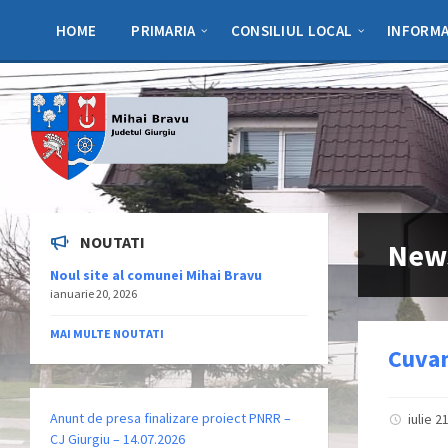
Skip
Skip
Skip
to
to
to
HOME
PRIMARIA
CONSILIUL LOCAL
INFORMA
content
left
footer
sidebar
NOUTATI
New
Noul site al comunei Mihai Bravu
ianuarie 20, 2026
MAI MULTE NOUTATI
Cuvan
Anunt de presa finalizare proiect PNRR –
iulie 2
CJ Giurgiu – 14.07.2026